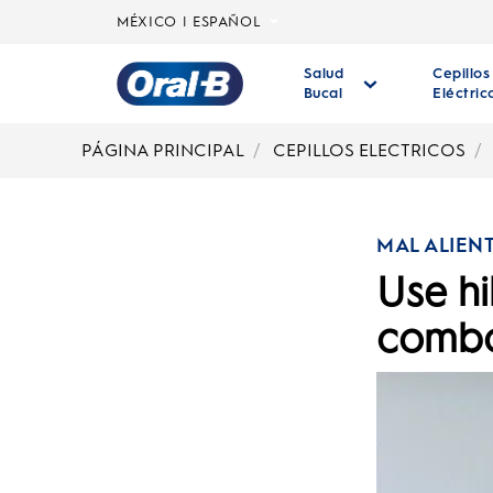
MÉXICO | ESPAÑOL
Salud
Cepillos
Bucal
Eléctric
Página
principal
PÁGINA PRINCIPAL
CEPILLOS ELECTRICOS
MAL ALIEN
Use hi
combat