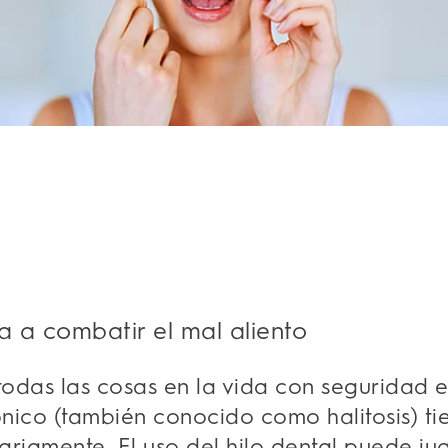
a a combatir el mal aliento
todas las cosas en la vida con seguridad e
rónico (también conocido como halitosis) t
iariamente. El uso del hilo dental puede ju