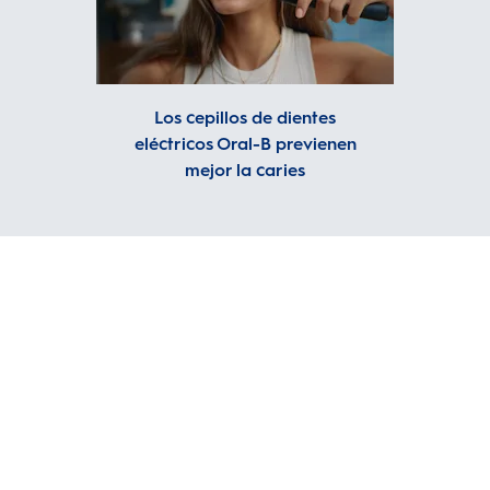
Los cepillos de dientes
eléctricos Oral-B previenen
mejor la caries
RELACIONADOS
Ayuda y cómo hacerlo
Soporte de Producto
Preguntas Frecuentes
Contáctanos
Recolección de cepillos eléc