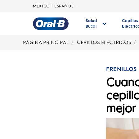
MÉXICO | ESPAÑOL
Salud
Cepillos
Bucal
Eléctric
Página
principal
PÁGINA PRINCIPAL
CEPILLOS ELECTRICOS
FRENILLOS
Cuando
cepill
mejor