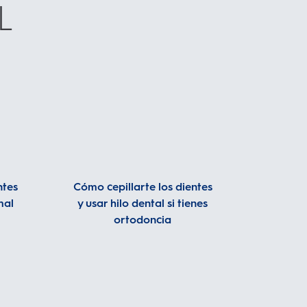
L
ntes
Cómo cepillarte los dientes
mal
y usar hilo dental si tienes
ortodoncia