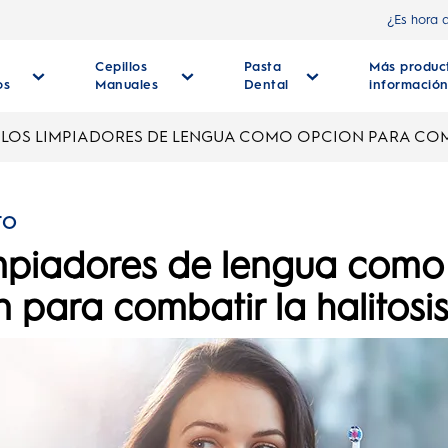
¿Es hora 
Cepillos
Pasta
Más produc
os
Manuales
Dental
informació
LOS LIMPIADORES DE LENGUA COMO OPCION PARA COMB
TO
impiadores de lengua como
 para combatir la halitosi