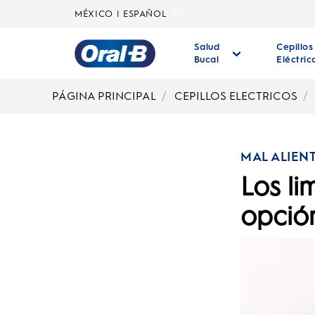
MÉXICO | ESPAÑOL
Salud
Cepillos
Bucal
Eléctric
Página
principal
PÁGINA PRINCIPAL
CEPILLOS ELECTRICOS
MAL ALIEN
Los l
opción