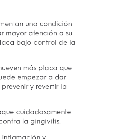
imentan una condición
ar mayor atención a su
placa bajo control de la
ueven más placa que
, puede empezar a dar
revenir y revertir la
aque cuidadosamente
ntra la gingivitis.
 inflamación y