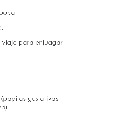
 boca.
a.
 viaje para enjuagar
(papilas gustativas
a).