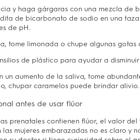
ncia y haga gárgaras con una mezcla de b
dita de bicarbonato de sodio en una taz
les de pH.
a, tome limonada o chupe algunas gotas 
ensilios de plástico para ayudar a disminuir
on un aumento de la saliva, tome abundante
o, chupar caramelos puede brindar alivio
onal antes de usar flúor
 prenatales contienen flúor, el valor del f
n las mujeres embarazadas no es claro y n
n su doctor si tiene curiosidad sobre el as