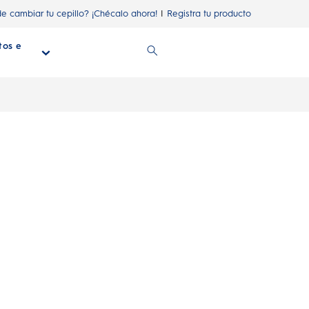
de cambiar tu cepillo? ¡Chécalo ahora!
Registra tu producto
tos e
n