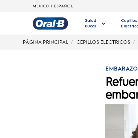
MÉXICO | ESPAÑOL
Salud
Cepillos
Bucal
Eléctric
Página
principal
PÁGINA PRINCIPAL
CEPILLOS ELECTRICOS
EMBARAZO
Refuer
emba