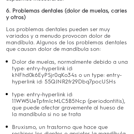
6. Problemas dentales (dolor de muelas, caries
y otros)
Los problemas dentales pueden ser muy
variados y a menudo provocan dolor de
mandíbula. Algunos de los problemas dentales
que causan dolor de mandíbula son:
Dolor de muelas, normalmente debido a una
type:
entry-hyperlink
id:
kNFhd0k6EyPSjr0qKo34s
o un
type:
entry-
hyperlink
id:
55QJNR2fr29Dbq7pocUSHs
type:
entry-hyperlink
id:
11WW5UeTpfmIcMLC5B5Ncp
(periodontitis),
que puede afectar gravemente al hueso de
la mandíbula si no se trata
Bruxismo, un trastorno que hace que
rechines los dientes o aprietes la mandíbula