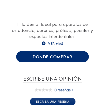
Hilo dental Ideal para aparatos de
ortodoncia, coronas, prótesis, puentes y
espacios interdentales.
VER MÁS
DONDE COMPRAR
ESCRIBE UNA OPINIÓN
0 reseñas
Sin
puntuación
Enlace
ESCRIBA UNA RESEÑA
en