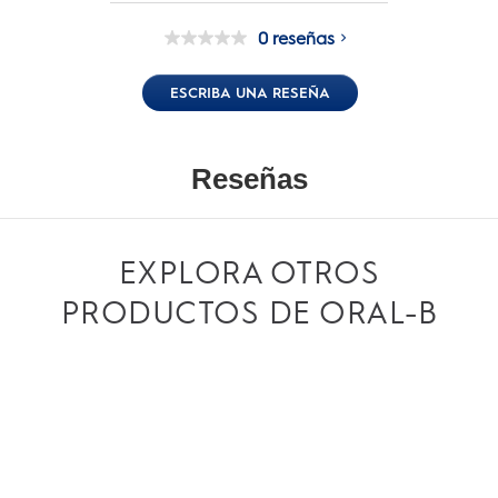
0 reseñas
Sin
puntuación
Enlace
ESCRIBA UNA RESEÑA
en
la
misma
página.
EXPLORA OTROS
PRODUCTOS DE ORAL-B