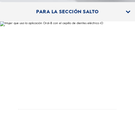
PARA LA SECCIÓN SALTO
REVOLUCIONA TU SALUD
BUCAL
Los estudios sugieren que nuestra tecnología
inteligente puede ayudarte a cepillarte con
más eficacia, mejorar tus rutinas de cuidado
dental y cultivar mejores hábitos de limpieza
bucal.
Más del 82 % de las personas que se cepillaron con
Oral-B SmartSeries experimentaron una mejora
notable en su salud bucal.