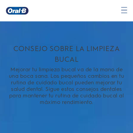
Página
principal
CONSEJO SOBRE LA LIMPIEZA
BUCAL
Mejorar tu limpieza bucal va de la mano de
una boca sana. Los pequeños cambios en tu
rutina de cuidado bucal pueden mejorar tu
salud dental. Sigue estos consejos dentales
para mantener tu rutina de cuidado bucal al
máximo rendimiento.