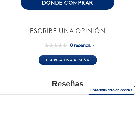
DONDE COMPRAR
ESCRIBE UNA OPINIÓN
0 reseñas
Sin
puntuación
Enlace
ESCRIBA UNA RESEÑA
en
la
misma
página.
Consentimiento de cookies
Compra según tu necesidad
SITIOS RELACIONADOS
PRO